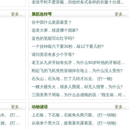
老张平时不爱穿戴，但他对各式各样的衣服十分感兴趣，为什么？
更多...
脑筋急转弯
更多...
在中国什么瓷器最贵？
选美大赛，猜是哪个国家?
蓝色的笔能写出红字吗?
一个挂钟敲六下要30秒，敲12下要几秒?
请问英语有多少个字母?
老王从九岁开始有虫牙，为什么90岁时他的牙都还在?
刚起飞的飞机突然冒烟掉在地上，为什么没人受伤?
石头山，石头地，打了几转才出去。 (打一物)
一幢大楼失火，很多人围观，却无人报警，为什么?
三国美男子周瑜，为什么会感慨的说：“既生瑜，何生亮”呢?
更多...
动物谜语
更多...
小鬼小鬼，一张圆嘴，光啃棍子，从不喝水。 (打一文具)
上石板，下石板，石板角头两只眼。 (打一动物)
仙女飘飘，飞上青天，不怕风吹，就怕火烧。 (打一玩具)
从南来个黑大汉，披着蓑衣露着蛋。 (打一动物)