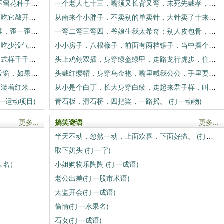
一种花儿真奇怪，到了冬天开起来;岁岁不留花种子，年年花开满天下。 (打一自然物)
一个老人七十三，嘴须又长背又弯，未死先戴孝，死去穿红衫。 (打一动物)
远看青腾腾，近看藤藤青，拿起圆滚滚，吃它敲开门。 (打一水果)
从南来个小胖子，不卖别的单卖针，大针卖了十来个，小针卖了数不清。 (打一动物)
说你呆，你不呆，长着胡须像小孩;推一推，歪一歪，睡下去又站起来。 (打一物)
一弯二弯三弯四，爷娘生我太希奇：别人皮包骨，我却骨包皮，别人用脚行，我却用头移。 (打一动物)
生来爱游戏，全身一张皮，吃饱蹦又跳，吃少没气力。 (打一玩具)
小小房子，八根椽子，前面有两档锯子，当中摆个杌子。 (打一动物)
脑袋的朋友，头发的伙伴，名字只一个，式样千千万。 (打一物)
头上鸡翎双插，身穿绿盔绿甲，走路龙行虎步，住下细吹细打。 (打一动物)
我有一小白屋，独自一人住;小屋没门也没窗，如果我想出去，只好破墙出。 (打一物)
头戴红缨帽，身穿乌金袍，嘴里喊我公公，手里要发牢骚。 (打一动物)
一个白胖子，裹着绿叶子，脚扎细绳子，装着红米和枣子。 (打一食物)
从小是个白丁，长大身穿白绫，走起来君子样，叫起来蛮子声。 (打一动物)
一运动项目)
青石板，滑石桥，四把桨，一路摇。 (打一动物)
更多...
搞笑谜语
更多...
半天不动，忽然一动，上面欢喜，下面好痛。 (打一行为活动)
取下奶头 (打一字)
人名）
小姐购物乐陶陶 (打一成语)
）
老公出差(打一股市术语)
太监开会(打一成语)
偷情(打一水果名)
石女(打一成语)