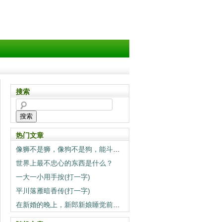
搜索
搜索
热门文章
像狮不是狮，像狗不是狗，能斗狮子当狗养（打一动物）
世界上最不忠心的东西是什么？
一大一小用手按(打一字)
平川落雁暗香传(打一字)
在新婚的晚上，新郎新娘睡觉前一定要做的事情是什么？