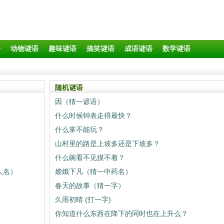
语
动物谜语
趣味谜语
搞笑谜语
成语谜语
数学谜语
随机谜语
因（猜一谚语）
什么时候钟表走得最快？
什么掌不能玩？
山村里的路是上坡多还是下坡多？
什么碗看不见摸不着？
人名）
嫦娥下凡（猜一中药名）
）
春天的故事（猜一字）
久雨初晴 (打一字)
你知道什么东西在降下的同时也在上升么？