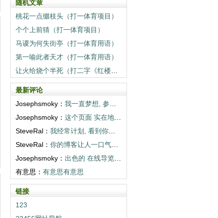
随机文章
桃花一点缀枝头（打一体育项目）
个个上前猜（打一体育项目）
马谡为何失街亭（打一体育用语）
第一喻此者天才（打一体育用语）
让火给烧个半死（打二字《红楼梦》人物）
最新评论
Josephsmoky：
我一直梦想, 参观你们描述的目的地。谢谢...
Josephsmoky：
这个页面 实在地 打开世界。多写些! <...
SteveRal：
我经常计划, 看到你们相册那样的地方。超...
SteveRal：
你的博客让人一口气读完。感谢 温暖。 <...
Josephsmoky：
出色的 在线导览! 你们真棒! <a h...
有意思：
有意思有意思
链接
123