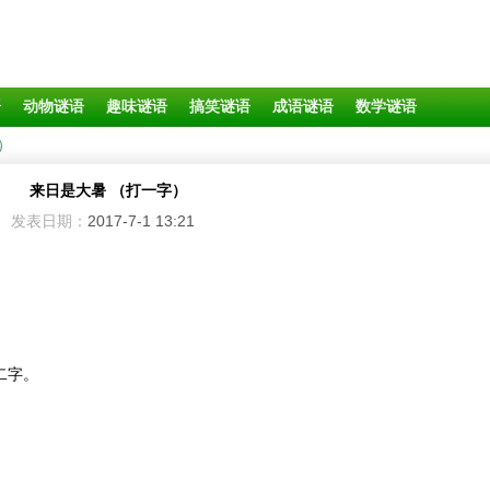
语
动物谜语
趣味谜语
搞笑谜语
成语谜语
数学谜语
）
来日是大暑 （打一字）
发表日期：
2017-7-1 13:21
二字。