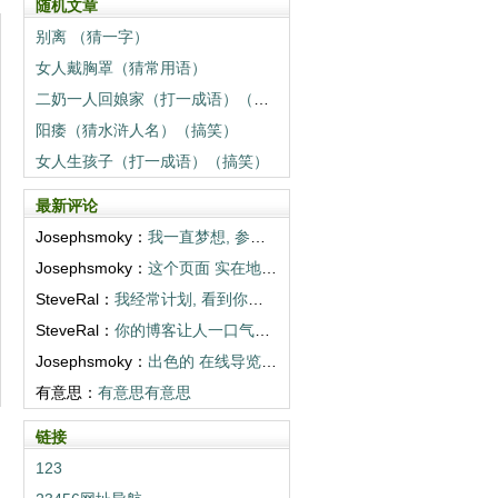
随机文章
别离 （猜一字）
女人戴胸罩（猜常用语）
二奶一人回娘家（打一成语）（搞笑）
阳痿（猜水浒人名）（搞笑）
女人生孩子（打一成语）（搞笑）
最新评论
Josephsmoky：
我一直梦想, 参观你们描述的目的地。谢谢...
Josephsmoky：
这个页面 实在地 打开世界。多写些! <...
SteveRal：
我经常计划, 看到你们相册那样的地方。超...
SteveRal：
你的博客让人一口气读完。感谢 温暖。 <...
Josephsmoky：
出色的 在线导览! 你们真棒! <a h...
有意思：
有意思有意思
链接
123