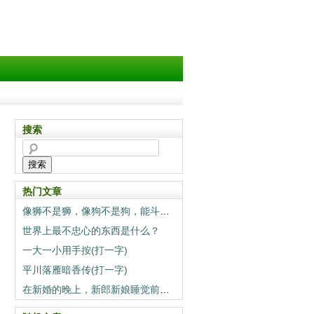
搜索
搜索
热门文章
像狮不是狮，像狗不是狗，能斗狮子当狗养（打一动物）
世界上最不忠心的东西是什么？
一大一小用手按(打一字)
平川落雁暗香传(打一字)
在新婚的晚上，新郎新娘睡觉前一定要做的事情是什么？