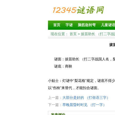
首页
字谜
脑筋急转弯
儿童谜
现在位置：
首页
> 拔苗助长 （打二字
拔
谜面：拔苗助长 （打二字战国人名，
谜底：商鞅
小贴士：灯谜中“梨花格”规定，谜底不得
以“伤秧”来替代，才能扣合谜面。
上一篇：
大部分是好的 （打俗语三字）
下一篇：
早晚晨昏时时见 （打一字）
发表评论