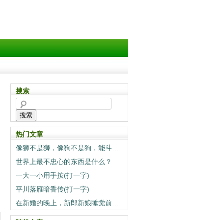
搜索
搜索
热门文章
像狮不是狮，像狗不是狗，能斗狮子当狗养（打一动物）
世界上最不忠心的东西是什么？
一大一小用手按(打一字)
平川落雁暗香传(打一字)
在新婚的晚上，新郎新娘睡觉前一定要做的事情是什么？