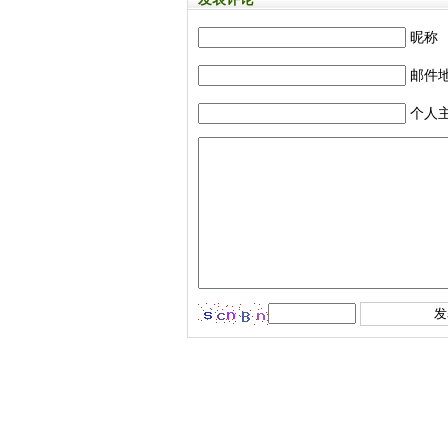
昵称
邮件
个人