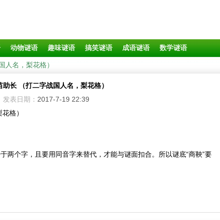
语
动物谜语
趣味谜语
搞笑谜语
成语谜语
数学谜语
战国人名，梨花格）
苗助长 （打二字战国人名，梨花格）
发表日期：
2017-7-19 22:39
梨花格）
少于两个字，且要用同音字来替代，才能与谜面扣合。所以谜底“商鞅”要