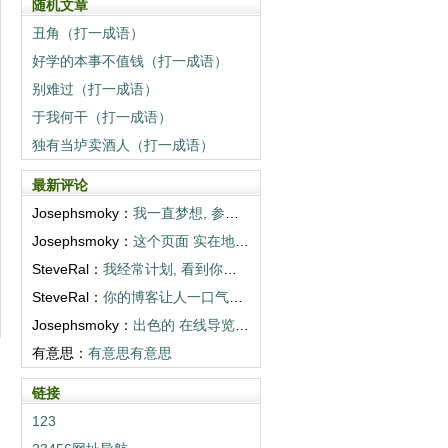
随机文章
丑角（打一成语）
好学的本事不值钱（打一成语）
别难过（打一成语）
于我何干（打一成语）
独有当垆卖酒人（打一成语）
最新评论
Josephsmoky：
我一直梦想, 参观你们描述的目的地。谢谢...
Josephsmoky：
这个页面 实在地 打开世界。多写些! <...
SteveRal：
我经常计划, 看到你们相册那样的地方。超...
SteveRal：
你的博客让人一口气读完。感谢 温暖。 <...
Josephsmoky：
出色的 在线导览! 你们真棒! <a h...
有意思：
有意思有意思
链接
123