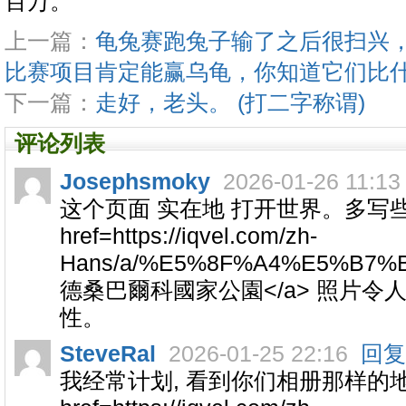
百万。
上一篇：
龟兔赛跑兔子输了之后很扫兴
比赛项目肯定能赢乌龟，你知道它们比
下一篇：
走好，老头。 (打二字称谓)
评论列表
Josephsmoky
2026-01-26 11:13
这个页面 实在地 打开世界。多写些!
href=https://iqvel.com/zh-
Hans/a/%E5%8F%A4%E5%B7
德桑巴爾科國家公園</a> 照片令
性。
SteveRal
2026-01-25 22:16
回复
我经常计划, 看到你们相册那样的地