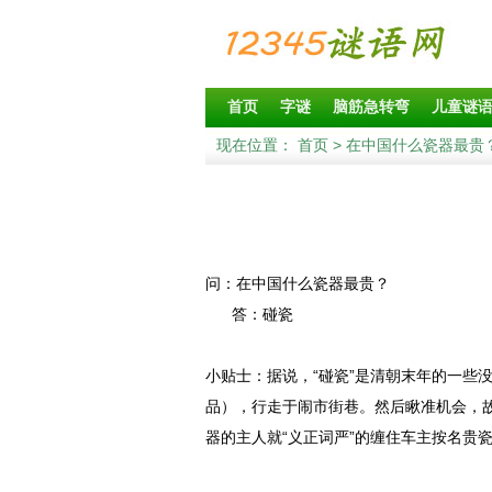
首页
字谜
脑筋急转弯
儿童谜
现在位置：
首页
> 在中国什么瓷器最贵
问：在中国什么瓷器最贵？
答：碰瓷
小贴士：据说，“碰瓷”是清朝末年的一些没
品），行走于闹市街巷。然后瞅准机会，故
器的主人就“义正词严”的缠住车主按名贵