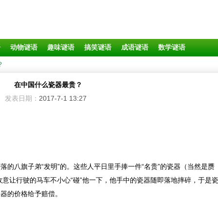
语
动物谜语
趣味谜语
搞笑谜语
成语谜语
数学谜语
？
在中国什么瓷器最贵？
发表日期：
2017-7-1 13:27
落的八旗子弟“发明”的。这些人平日里手捧一件“名贵”的瓷器（当然是赝
意让行驶的马车不小心“碰”他一下，他手中的瓷器随即落地摔碎，于是
瓷器的价格给予赔偿。