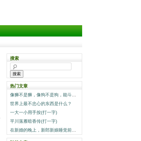
搜索
搜索
热门文章
像狮不是狮，像狗不是狗，能斗狮子当狗养（打一动物）
世界上最不忠心的东西是什么？
一大一小用手按(打一字)
瓷
平川落雁暗香传(打一字)
在新婚的晚上，新郎新娘睡觉前一定要做的事情是什么？