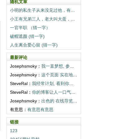
随机文章
小明的私生子从来没见过他，有次小明领了一大帮人去看他，孩子一眼就认出他，怎么回事？
小王有兄弟三人，老大叫大蛋，老二叫二蛋，老三叫啥？
一官半职 （猜一字）
破帽遮颜 (猜一字)
人生离合爱心留 (猜一字)
最新评论
Josephsmoky：
我一直梦想, 参观你们描述的目的地。谢谢...
Josephsmoky：
这个页面 实在地 打开世界。多写些! <...
SteveRal：
我经常计划, 看到你们相册那样的地方。超...
SteveRal：
你的博客让人一口气读完。感谢 温暖。 <...
Josephsmoky：
出色的 在线导览! 你们真棒! <a h...
有意思：
有意思有意思
链接
123