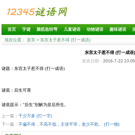
首页
字谜
脑筋急转弯
儿童谜语
动物谜语
趣味谜语
现在位置：
首页
> 东宫太子惹不得 (打一成语)
东宫太子惹不得 (打一成语
发表日期：
2016-7-22 23:05
谜题：东宫太子惹不得 (打一成语)
谜底：后生可畏
谜底提示：“后生”别解为皇后所生。
上一篇：
千少万多 (打一字)
下一篇：
不偏不倚，不高不低，主张平等，老少不欺。 (打一物)