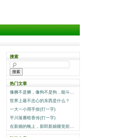
搜索
搜索
热门文章
像狮不是狮，像狗不是狗，能斗狮子当狗养（打一动物）
世界上最不忠心的东西是什么？
一大一小用手按(打一字)
平川落雁暗香传(打一字)
在新婚的晚上，新郎新娘睡觉前一定要做的事情是什么？