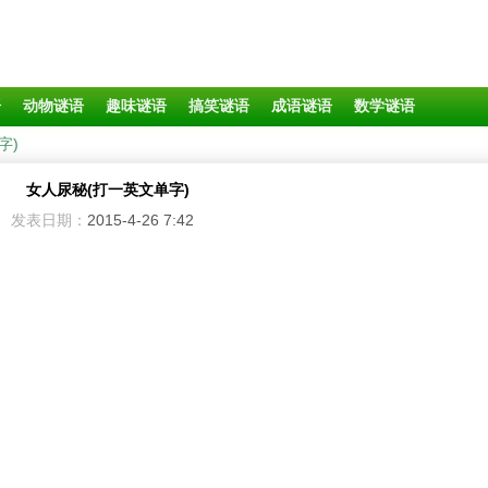
语
动物谜语
趣味谜语
搞笑谜语
成语谜语
数学谜语
字)
女人尿秘(打一英文单字)
发表日期：
2015-4-26 7:42