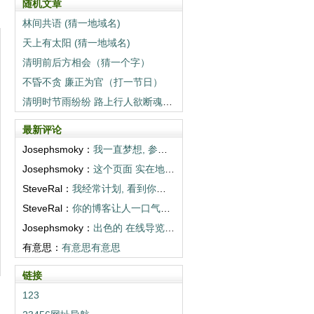
随机文章
林间共语 (猜一地域名)
天上有太阳 (猜一地域名)
清明前后方相会（猜一个字）
不昏不贪 廉正为官（打一节日）
清明时节雨纷纷 路上行人欲断魂（猜一成语）
最新评论
Josephsmoky：
我一直梦想, 参观你们描述的目的地。谢谢...
Josephsmoky：
这个页面 实在地 打开世界。多写些! <...
SteveRal：
我经常计划, 看到你们相册那样的地方。超...
SteveRal：
你的博客让人一口气读完。感谢 温暖。 <...
Josephsmoky：
出色的 在线导览! 你们真棒! <a h...
有意思：
有意思有意思
链接
123