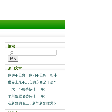
搜索
搜索
热门文章
像狮不是狮，像狗不是狗，能斗狮子当狗养（打一动物）
世界上最不忠心的东西是什么？
一大一小用手按(打一字)
平川落雁暗香传(打一字)
在新婚的晚上，新郎新娘睡觉前一定要做的事情是什么？