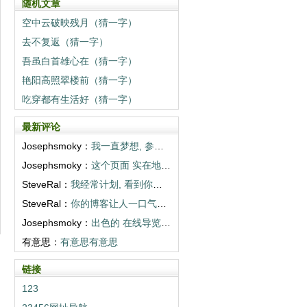
随机文章
空中云破映残月（猜一字）
去不复返（猜一字）
吾虽白首雄心在（猜一字）
艳阳高照翠楼前（猜一字）
吃穿都有生活好（猜一字）
最新评论
Josephsmoky：
我一直梦想, 参观你们描述的目的地。谢谢...
Josephsmoky：
这个页面 实在地 打开世界。多写些! <...
SteveRal：
我经常计划, 看到你们相册那样的地方。超...
SteveRal：
你的博客让人一口气读完。感谢 温暖。 <...
Josephsmoky：
出色的 在线导览! 你们真棒! <a h...
有意思：
有意思有意思
链接
123