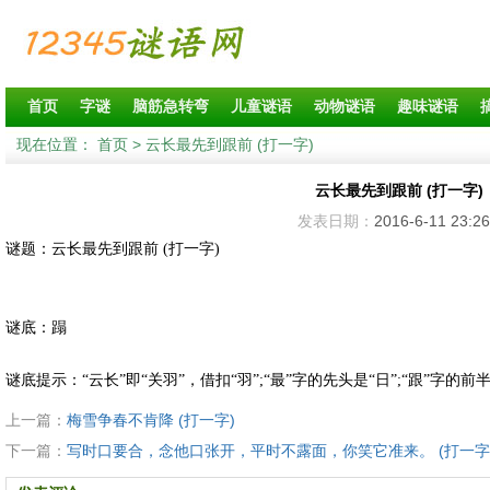
首页
字谜
脑筋急转弯
儿童谜语
动物谜语
趣味谜语
现在位置：
首页
> 云长最先到跟前 (打一字)
云长最先到跟前 (打一字)
发表日期：
2016-6-11 23:26
谜题：云长最先到跟前 (打一字)
谜底：蹋
谜底提示：“云长”即“关羽”，借扣“羽”;“最”字的先头是“日”;“跟”字的前
上一篇：
梅雪争春不肯降 (打一字)
下一篇：
写时口要合，念他口张开，平时不露面，你笑它准来。 (打一字