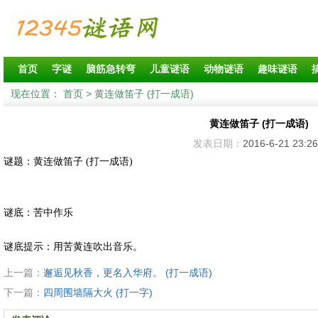
首页
字谜
脑筋急转弯
儿童谜语
动物谜语
趣味谜语
现在位置：
首页
> 黄连做笛子 (打一成语)
黄连做笛子 (打一成语)
发表日期：
2016-6-21 23:26
谜题：黄连做笛子 (打一成语)
谜底：苦中作乐
谜底提示：用苦黄连吹出音乐。
上一篇：
邂逅见秋香，更名入华府。 (打一成语)
下一篇：
四周围墙隔大火 (打一字)